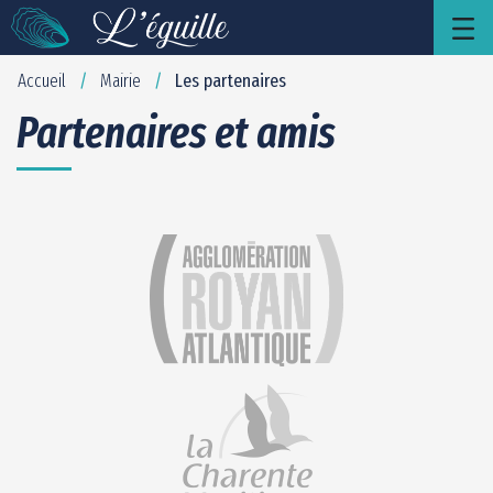
Les partenaires - leguille
Saut au contenu principal
Accueil
Mairie
Les partenaires
/
/
Partenaires et amis