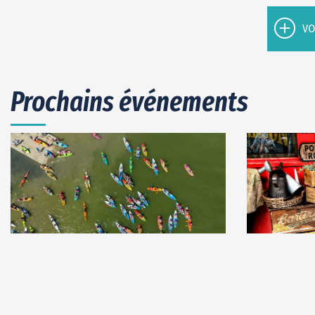
VO
Prochains événements
30
août