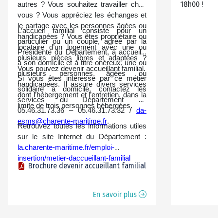
18h00 !
autres ? Vous souhaitez travailler chez
vous ? Vous appréciez les échanges et
le partage avec les personnes âgées ou
L’accueil familial consiste pour un
handicapées ? Vous êtes propriétaire ou
particulier ou un couple, agréé par la
locataire d’un logement avec une ou
Présidente du Département, à accueillir
plusieurs pièces libres et adaptées ?
à son domicile et à titre onéreux, une ou
Vous pouvez devenir
accueillant familial.
plusieurs personnes âgées ou
Si vous êtes intéressé par ce métier
handicapées. Il assure divers services
solidaire à domicile, contactez les
dont l’hébergement et l’entretien, dans la
services du Département au
limite de trois personnes hébergées.
05.46.31.73.36 – 05.46.31.73.32 /
da-
esms@charente-maritime.fr
.
Retrouvez toutes les informations utiles
sur le site Internet du Département :
la.charente-maritime.fr/emploi-
insertion/metier-daccueillant-familial
Brochure devenir accueillant familial
En savoir plus