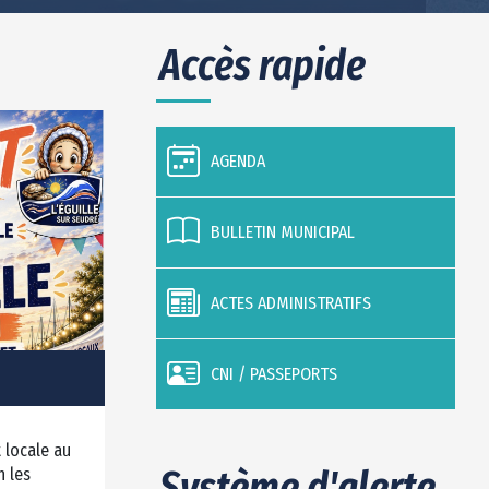
Accès rapide
AGENDA
BULLETIN MUNICIPAL
ACTES ADMINISTRATIFS
CNI / PASSEPORTS
 locale au
Système d'alerte
h les