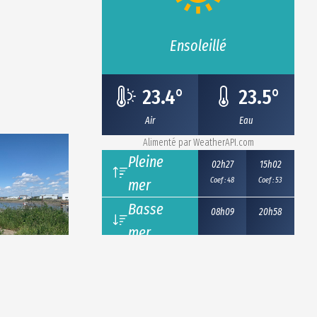
Ensoleillé
23.4
°
23.5
°
Air
Eau
Alimenté par
WeatherAPI.com
Pleine
02h27
15h02
mer
Coef : 48
Coef : 53
Basse
08h09
20h58
mer