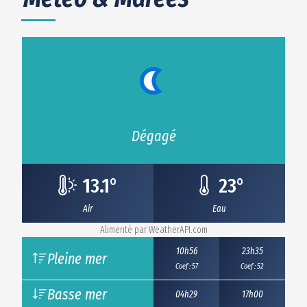
Dégagé
13.1
°
23
°
Air
Eau
Alimenté par
WeatherAPI.com
10h56
23h35
Pleine mer
Coef : 57
Coef : 52
Basse mer
04h29
17h00