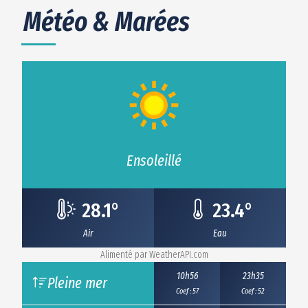
Météo & Marées
Ensoleillé
28.1
°
23.4
°
Air
Eau
Alimenté par
WeatherAPI.com
10h56
23h35
Pleine mer
Coef : 57
Coef : 52